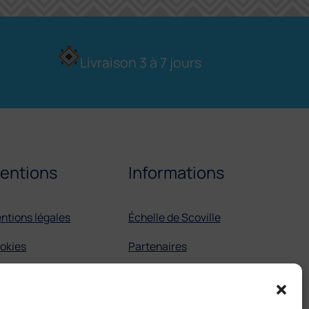
Livraison 3 à 7 jours
entions
Informations
ntions légales
Échelle de Scoville
okies
Partenaires
GV
Tortilla mexicaine
Boissons mexicaines