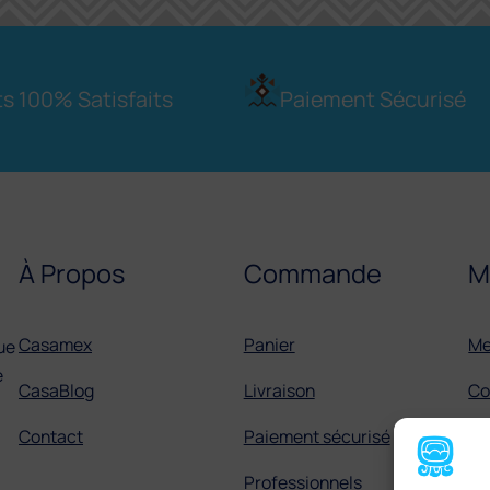
ts 100% Satisfaits
Paiement Sécurisé
À Propos
Commande
M
Casamex
Panier
Me
ue
e
CasaBlog
Livraison
Co
Contact
Paiement sécurisé
C
Professionnels