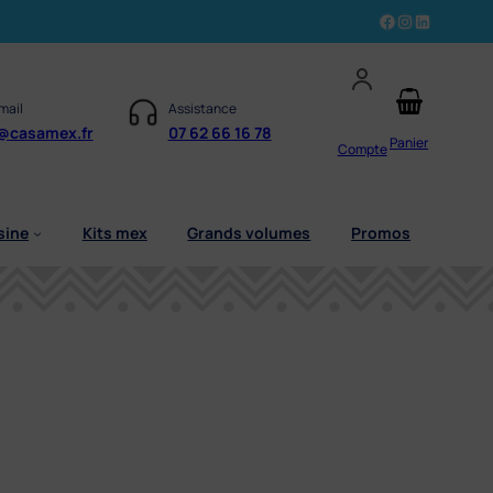
Facebook
Instagram
LinkedIn
mail
Assistance
@casamex.fr
07 62 66 16 78
Panier
Compte
sine
Kits mex
Grands volumes
Promos