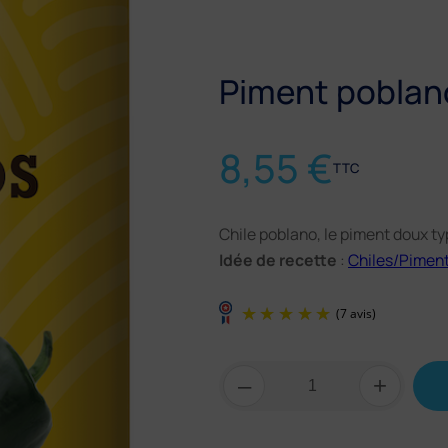
Piment poblano
8,55
€
TTC
Chile poblano, le piment doux t
Idée de recette
:
Chiles/Piment
quantité
–
+
de
Piment
poblano