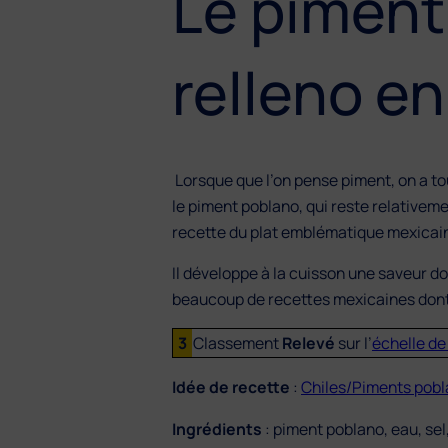
Le piment 
relleno e
Lorsque que l’on pense piment, on a tou
le piment poblano, qui reste relativeme
recette du plat emblématique mexicain, 
Il développe à la cuisson une saveur dou
beaucoup de recettes mexicaines dont
3
Classement
Relevé
sur l’
échelle de
Idée de recette
:
Chiles/Piments pobl
Ingrédients
: piment poblano, eau, sel