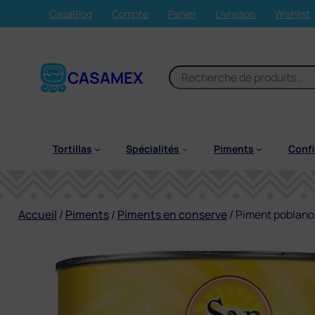
Aller
CasaBlog
Compte
Panier
Livraison
Wishlist
au
contenu
R
CASAMEX
e
c
h
e
Tortillas
Spécialités
Piments
Confi
r
c
h
e
Accueil
/
Piments
/
Piments en conserve
/ Piment poblano 