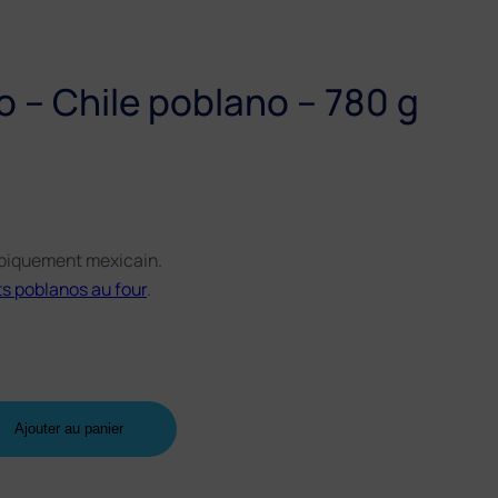
 – Chile poblano – 780 g
ypiquement mexicain.
s poblanos au four
.
Ajouter au panier
(7 avis)