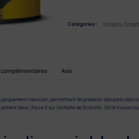
–
Chile
poblano
–
Catégories :
Piments
,
Piment
780
g
s complémentaires
Avis
ypiquement mexicain, permettant de préparer des plats délicieux
 piment doux (force 3 sur l’echelle de Scoville). On le trouve c