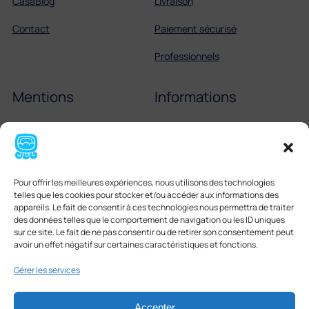
CasaBlog
Livraison
Contact
Paiement sécurisé
Professionnels
Mentions
Informations
Mentions légales
Échelle de Scoville
Cookies
Partenaires
Pour offrir les meilleures expériences, nous utilisons des technologies
CGV
Tortilla mexicaine
telles que les cookies pour stocker et/ou accéder aux informations des
appareils. Le fait de consentir à ces technologies nous permettra de traiter
Boissons mexicaines
des données telles que le comportement de navigation ou les ID uniques
sur ce site. Le fait de ne pas consentir ou de retirer son consentement peut
avoir un effet négatif sur certaines caractéristiques et fonctions.
Gérer les services
Accepter