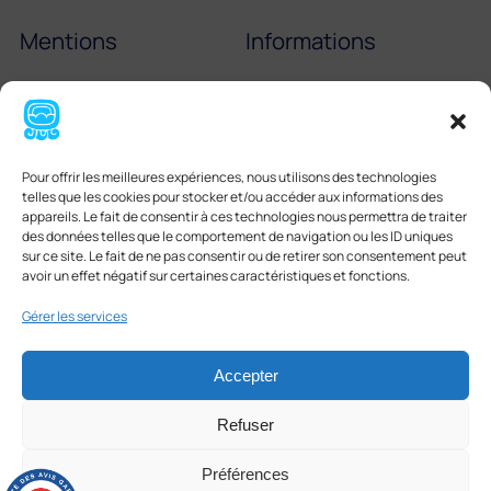
Mentions
Informations
Mentions légales
Échelle de Scoville
Cookies
Partenaires
Pour offrir les meilleures expériences, nous utilisons des technologies
CGV
Tortilla mexicaine
telles que les cookies pour stocker et/ou accéder aux informations des
appareils. Le fait de consentir à ces technologies nous permettra de traiter
Boissons mexicaines
des données telles que le comportement de navigation ou les ID uniques
sur ce site. Le fait de ne pas consentir ou de retirer son consentement peut
avoir un effet négatif sur certaines caractéristiques et fonctions.
Gérer les services
Accepter
Facebook
Instagram
LinkedIn
Refuser
© CASAMEX 2026 | by
mhun
Préférences