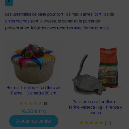
s
Les ustensiles de base pour tortillas mexicaines,
tortillas de
chips nachos
sont la presse, le comal et le panier de
présentation. Idéal pour vos
recettes avec farine et mais
Boite à Tortillas – Tortillero de
Palma – Diamètre 20 cm
Pack presse à tortillas et
(9)
farine Maseca 1kg – Prensa y
16,50
€
TTC
harina
Ajouter au panier
(11)