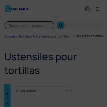
CASAMEX
S
e
a
5 résultats affichés
Accueil
/
Tortillas
/ Ustensiles pour tortillas
r
c
h
Ustensiles pour
tortillas
fi
lt
r
e