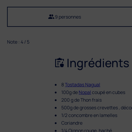
9 personnes
Note : 4 / 5
Ingrédients
8
Tostadas Nagual
100g de
Nopal
coupé en cubes
200 g de Thon frais
500g de grosses crevettes , déco
1/2 concombre en lamelles
Coriandre
1/4 Oignon rouge, haché