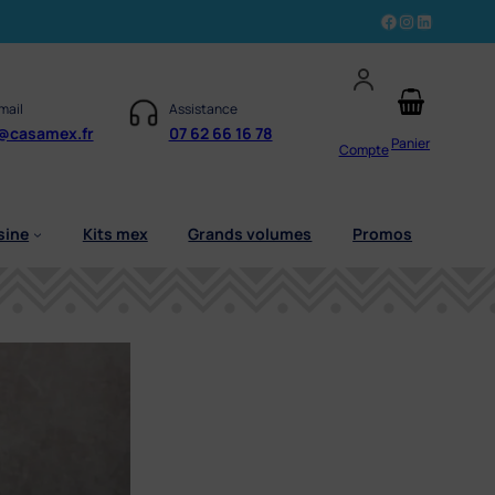
Facebook
Instagram
LinkedIn
mail
Assistance
@casamex.fr
07 62 66 16 78
Panier
Compte
sine
Kits mex
Grands volumes
Promos