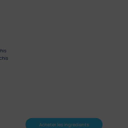
his
chis
Acheter les ingredients