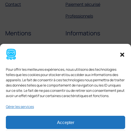
Contact
Paiement sécurisé
Professionnels
Mentions
Informations
Mentions légales
Échelle de Scoville
Cookies
Partenaires
Pour offrir les meilleures expériences, nous utilisons des technologies
CGV
Tortilla mexicaine
telles que les cookies pour stocker et/ou accéder aux informations des
appareils. Le fait de consentir à ces technologies nous permettra de traiter
Boissons mexicaines
des données telles que le comportement de navigation ou les ID uniques
sur ce site. Le fait de ne pas consentir ou de retirer son consentement peut
avoir un effet négatif sur certaines caractéristiques et fonctions.
Gérer les services
Accepter
Facebook
Instagram
LinkedIn