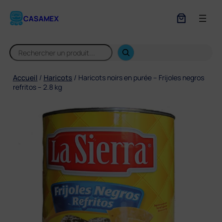
Aller
au
CASAMEX
contenu
S
e
a
r
Accueil
/
Haricots
/ Haricots noirs en purée – Frijoles negros
c
refritos – 2.8 kg
h