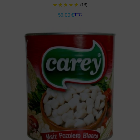
(16)
59,00
€
TTC