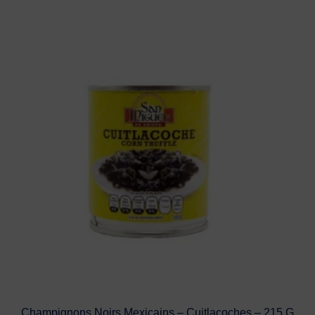
Champignons Noirs Mexicains – Cuitlacoches – 215 G