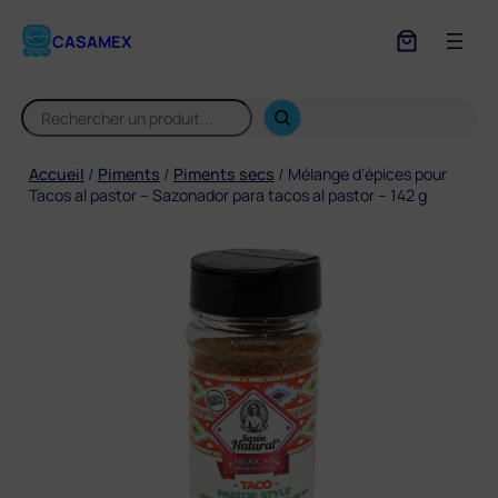
Aller
au
CASAMEX
contenu
S
e
a
r
Accueil
/
Piments
/
Piments secs
/ Mélange d’épices pour
c
Tacos al pastor – Sazonador para tacos al pastor – 142 g
h