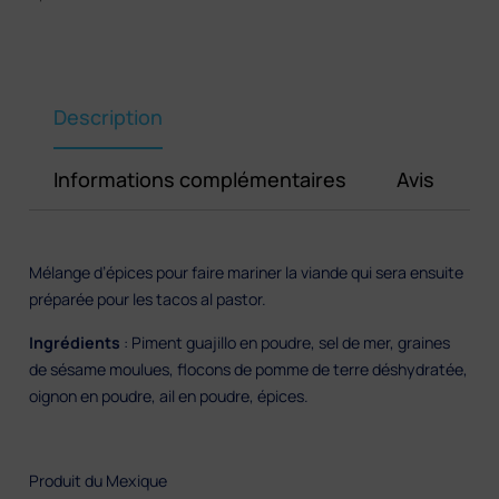
para
tacos
al
pastor
–
Description
142
g
Informations complémentaires
Avis
Mélange d’épices pour faire mariner la viande qui sera ensuite
préparée pour les tacos al pastor.
Ingrédients
: Piment guajillo en poudre, sel de mer, graines
de sésame moulues, flocons de pomme de terre déshydratée,
oignon en poudre, ail en poudre, épices.
Produit du Mexique