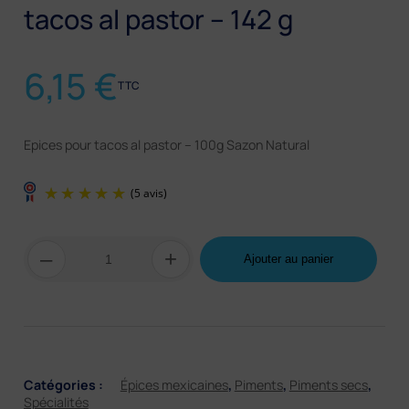
tacos al pastor – 142 g
6,15
€
TTC
Epices pour tacos al pastor – 100g Sazon Natural
quantité
–
+
Ajouter au panier
de
Mélange
d'épices
pour
Tacos
al
pastor
(5 avis)
–
Catégories :
Épices mexicaines
,
Piments
,
Piments secs
,
Sazonador
Spécialités