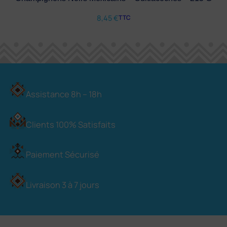
8,45
€
TTC
Assistance 8h – 18h
Clients 100% Satisfaits
Paiement Sécurisé
Livraison 3 à 7 jours