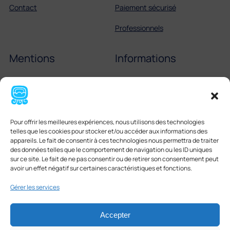
Contact
Paiement sécurisé
Professionnels
Mentions
Informations
Mentions légales
Échelle de Scoville
Cookies
Partenaires
Pour offrir les meilleures expériences, nous utilisons des technologies
CGV
Tortilla mexicaine
telles que les cookies pour stocker et/ou accéder aux informations des
appareils. Le fait de consentir à ces technologies nous permettra de traiter
Boissons mexicaines
des données telles que le comportement de navigation ou les ID uniques
sur ce site. Le fait de ne pas consentir ou de retirer son consentement peut
avoir un effet négatif sur certaines caractéristiques et fonctions.
Gérer les services
Accepter
Facebook
Instagram
LinkedIn