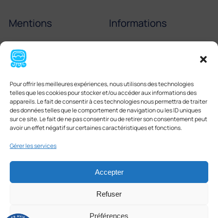
Mentions
Informations
Mentions légales
Échelle de Scoville
Cookies
Partenaires
Pour offrir les meilleures expériences, nous utilisons des technologies
CGV
Tortilla mexicaine
telles que les cookies pour stocker et/ou accéder aux informations des
appareils. Le fait de consentir à ces technologies nous permettra de traiter
Boissons mexicaines
des données telles que le comportement de navigation ou les ID uniques
sur ce site. Le fait de ne pas consentir ou de retirer son consentement peut
avoir un effet négatif sur certaines caractéristiques et fonctions.
Gérer les services
Accepter
Facebook
Instagram
LinkedIn
Refuser
© CASAMEX 2026 | by
mhun
Préférences