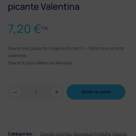
picante Valentina
7,20
€
TTC
Sauce très piquante rouge au format 1L – Salsa muy picante
Valentina
Sauce la plus célèbre au Mexique
quantité
–
+
Ajouter au panier
de
Sauce
très
piquante
rouge
–
La
Valentina
Catégories :
Grands volumes
,
Nouveaux Produits
,
Sauces