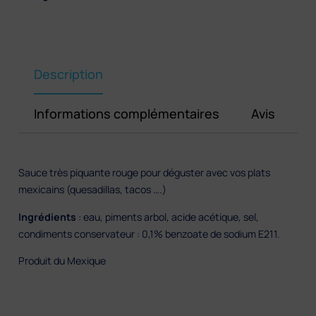
–
1L
–
Salsa
muy
Description
picante
Valentina
Informations complémentaires
Avis
Sauce très piquante rouge pour déguster avec vos plats
mexicains (quesadillas, tacos ….)
Ingrédients
: eau, piments arbol, acide acétique, sel,
condiments conservateur : 0,1% benzoate de sodium E211.
Produit du Mexique