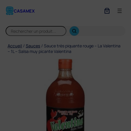
Aller
au
CASAMEX
contenu
S
e
a
r
Accueil
/
Sauces
/ Sauce très piquante rouge – La Valentina
c
– 1L – Salsa muy picante Valentina
h