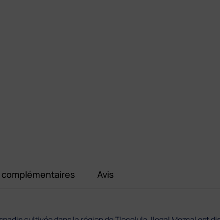
s complémentaires
Avis
padin cultivée dans la région de Tlocolula, Ilegal Mezcal est dis