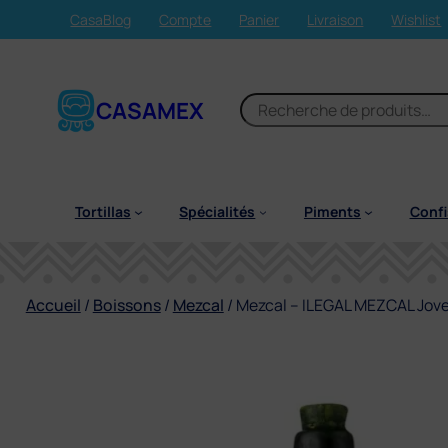
Aller
CasaBlog
Compte
Panier
Livraison
Wishlist
au
contenu
R
CASAMEX
e
c
h
e
Tortillas
Spécialités
Piments
Confi
r
c
h
e
Accueil
/
Boissons
/
Mezcal
/ Mezcal – ILEGAL MEZCAL Jove