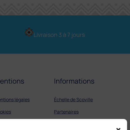
Livraison 3 à 7 jours
entions
Informations
ntions légales
Échelle de Scoville
okies
Partenaires
GV
Tortilla mexicaine