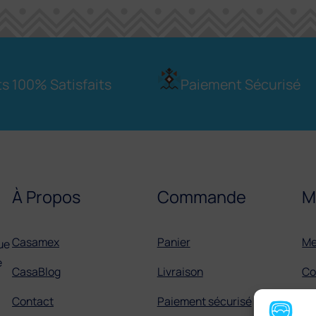
ts 100% Satisfaits
Paiement Sécurisé
À Propos
Commande
M
Casamex
Panier
Me
ue
e
CasaBlog
Livraison
Co
Contact
Paiement sécurisé
C