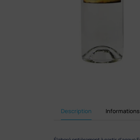
Description
Information
Élaboré entièrement à partir d’agave Es