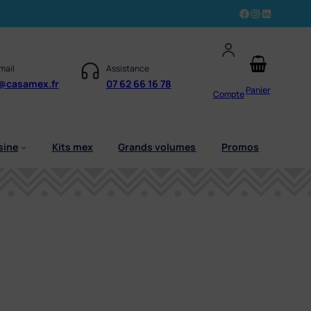
Facebook
Instagram
LinkedIn
mail
Assistance
@casamex.fr
07 62 66 16 78
Panier
Compte
sine
Kits mex
Grands volumes
Promos