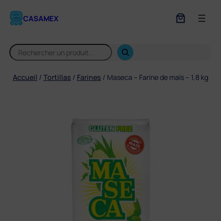
Aller
au
CASAMEX
contenu
S
e
a
r
Accueil
/
Tortillas
/
Farines
/ Maseca – Farine de maïs – 1,8 kg
c
h