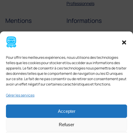
Professionnels
Mentions
Informations
Mentions légales
Échelle de Scoville
Cookies
Partenaires
Pour offrir les meilleures expériences, nous utilisons des technologies
CGV
Tortilla mexicaine
telles que les cookies pour stocker et/ou accéder aux informations des
appareils. Le fait de consentir à ces technologies nous permettra de traiter
Boissons mexicaines
des données telles que le comportement de navigation ou les ID uniques
sur ce site. Le fait de ne pas consentir ou de retirer son consentement peut
avoir un effet négatif sur certaines caractéristiques et fonctions.
Gérer les services
Accepter
Facebook
Instagram
LinkedIn
Refuser
© CASAMEX 2026 | by
mhun