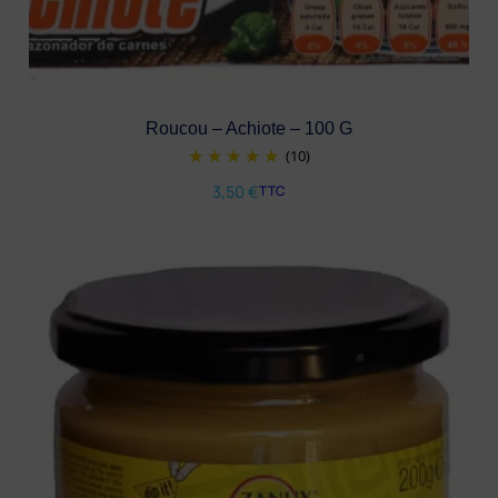
Roucou – Achiote – 100 G
(10)
3,50
€
TTC