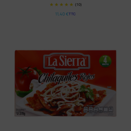
(10)
11,40
€
TTC