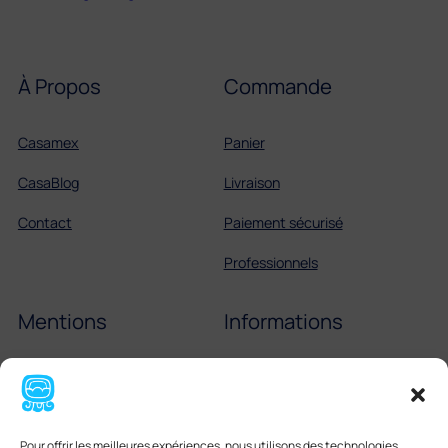
À Propos
Commande
Casamex
Panier
CasaBlog
Livraison
Contact
Paiement sécurisé
Professionnels
Mentions
Informations
Mentions légales
Échelle de Scoville
Cookies
Partenaires
Pour offrir les meilleures expériences, nous utilisons des technologies