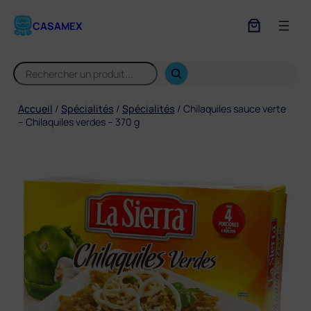
Aller
au
CASAMEX
contenu
S
e
a
r
Accueil
/
Spécialités
/
Spécialités
/ Chilaquiles sauce verte
c
– Chilaquiles verdes – 370 g
h